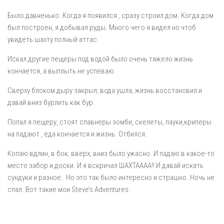
Было давненько. Когда я появился , сразу строил дом. Когда дом
был построен, я добывал руды. Много чего я видел но чтоб
увидеть шахту полный аттас.
Искал другие пещеры под водой было очень тяжело жизнь
кончается, а выплыть не успеваю.
Сверху блоком дыру закрыл, вода ушла, жизнь восстановил и
давай вниз бурлить как бур.
Попал я пещеру, стоят спавнеры зомби, скелеты, пауки,криперы
на падают , еда кончается и жизнь. Отбился.
Копаю вдлин, в бок, вверх, вниз было ужасно. И падаю в какое-то
место забор и доски. И я вскричал ШАХТАААА!! И давай искать
сундуки и разное . Но это так было интересно и страшно. Ночь не
спал. Вот такие мои Steve’s Adventures.