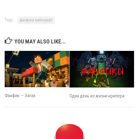
Tags:
фанфики майнкрафт
YOU MAY ALSO LIKE...
Фанфик — Запах
Один день из жизни крипера