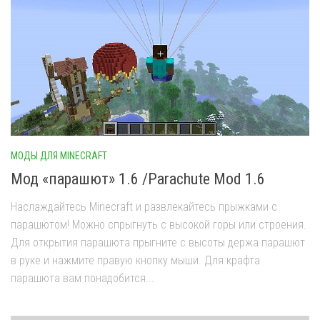
МОДЫ ДЛЯ MINECRAFT
Мод «парашют» 1.6 /Parachute Mod 1.6
Наслаждайтесь Minecraft и развлекайтесь прыжками с
парашютом! Можно спрыгнуть с высокой горы или строения.
Для открытия парашюта прыгните с высоты держа парашют
в руке и нажмите правую кнопку мыши. Для крафта
парашюта вам понадобится...