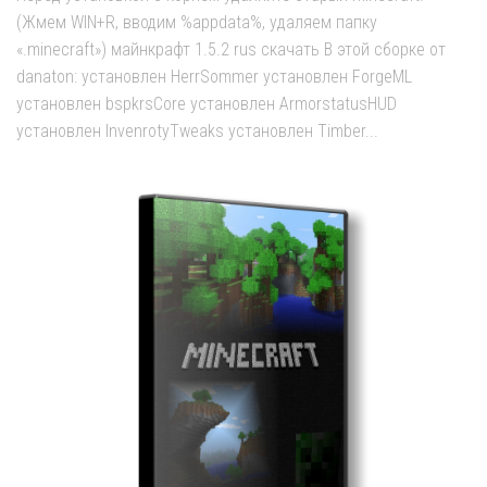
(Жмем WIN+R, вводим %appdata%, удаляем папку
«.minecraft») майнкрафт 1.5.2 rus скачать В этой сборке от
danaton: установлен HerrSommer установлен ForgeML
установлен bspkrsCore установлен ArmorstatusHUD
установлен InvenrotyTweaks установлен Timber...