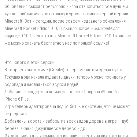
обновления выходят регулярно и игра становиться всё лучше и
лучше приближаясь потихоньку к уровню компьютерной версии
Minecraft. Вот и сегодня, после совсем недавнего обновления
Minecraft Pocket Edition 0.10.0, вышло новое —
манкрафт для
андроид
0.10.1, неплохо да? Minecraft Pocket Edition 0.10.1 конечно
же можно скачать бесплатно у нас по прямой ссылке!
Что нового в этой версии:
В творческом режиме (Creativ) теперь меняется время суток.
Текущая вода начала издавать двуки, теперь можно посидеть у
водопада и насладиться звуком воды!
Добавлена поддержка новых разрешений экрана iPhone 6 и
iPhone 6 Plus.
Игра теперь адаптирована под 64 битные системы, что не может
не радовать!
Добавлены ворота и заборы из всех видов дерева в игре — дуб,
берёза, акация, джунглиевое дерево и др.
Эксклюзивно для карманного издания, то есть на пк этого нет и