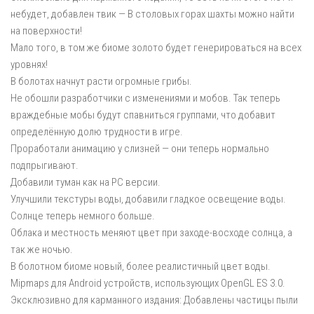
небудет, добавлен твик — В столовых горах шахты можно найти
на поверхности!
Мало того, в том же биоме золото будет генерироваться на всех
уровнях!
В болотах начнут расти огромные грибы.
Не обошли разработчики с изменениями и мобов. Так теперь
враждебные мобы будут спавниться группами, что добавит
определённую долю трудности в игре.
Проработали анимацию у слизней — они теперь нормально
подпрыгивают.
Добавили туман как на PС версии.
Улучшили текстуры воды, добавили гладкое освещение воды.
Солнце теперь немного больше.
Облака и местность меняют цвет при заходе-восходе солнца, а
так же ночью.
В болотном биоме новый, более реалистичный цвет воды.
Mipmaps для Android устройств, использующих OpenGL ES 3.0.
Эксклюзивно для карманного издания: Добавлены ​​частицы пыли