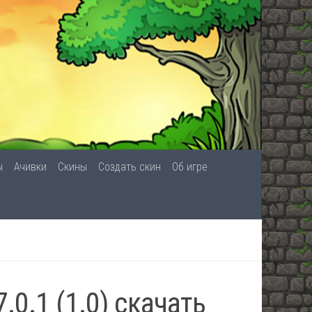
ы
Ачивки
Скины
Создать скин
Об игре
7.0.1 (1.0) скачать