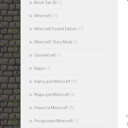
Block Gan 3D
(1)
Minecraft
(14)
Minecraft Pocket Edition
(77)
Minecraft: Story Mode
(2)
Survivalcraft
(1)
Видео
(1)
Карты для Minecraft
(34)
Моды для Minecraft
(9)
Новости Minecraft
(30)
Ресурспаки Minecraft
(1)