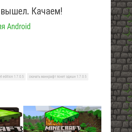
е вышел. Качаем!
ля Android
t edition 1.7.0.5
скачать манкрафт покет эдишн 1.7.0.5