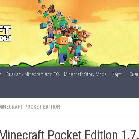
n
Скачать Minecraft для PC
Minecraft Story Mode
Карты
Сид
MINECRAFT POCKET EDITION
Minecraft Pocket Edition 1.7