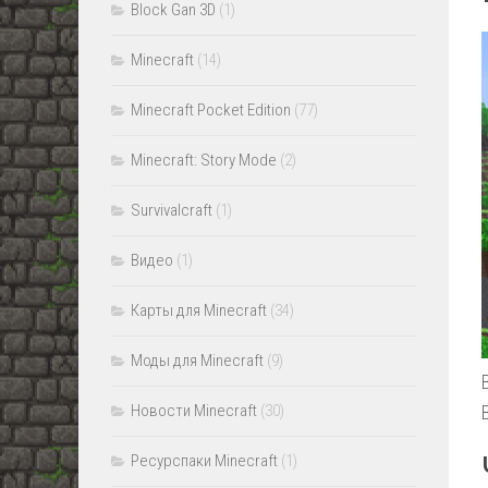
Block Gan 3D
(1)
Minecraft
(14)
Minecraft Pocket Edition
(77)
Minecraft: Story Mode
(2)
Survivalcraft
(1)
Видео
(1)
Карты для Minecraft
(34)
Моды для Minecraft
(9)
Новости Minecraft
(30)
Ресурспаки Minecraft
(1)