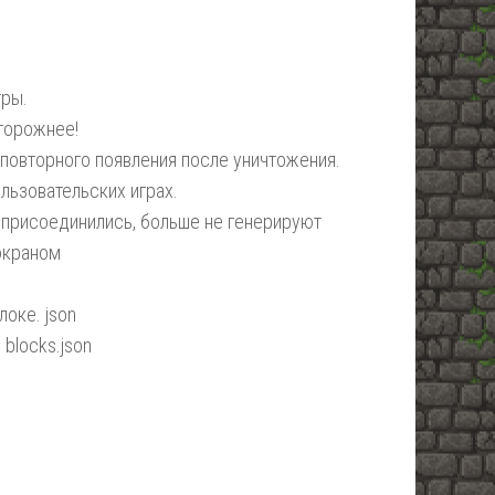
гры.
торожнее!
повторного появления после уничтожения.
льзовательских играх.
 присоединились, больше не генерируют
экраном
оке. json
blocks.json