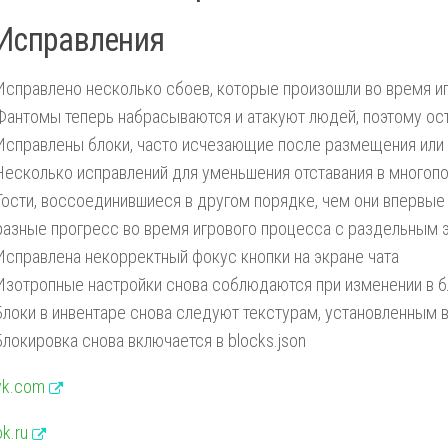
Исправления
Исправлено несколько сбоев, которые произошли во время и
Фантомы теперь набрасываются и атакуют людей, поэтому ос
Исправлены блоки, часто исчезающие после размещения или 
Несколько исправлений для уменьшения отставания в многопо
Гости, воссоединившиеся в другом порядке, чем они впервые
разные прогресс во время игрового процесса с раздельным 
Исправлена некорректный фокус кнопки на экране чата
Изотропные настройки снова соблюдаются при изменении в бл
Блоки в инвентаре снова следуют текстурам, установленным в 
Блокировка снова включается в blocks.json
vk.com
ok.ru