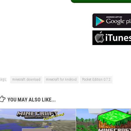
ags:
minecraft download
minecraft for Android
Pocket Edition 0.7.2
YOU MAY ALSO LIKE...