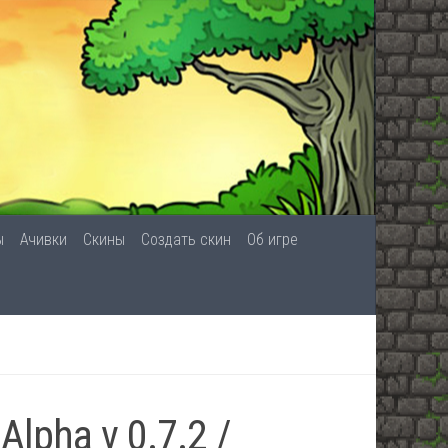
ы
Ачивки
Скины
Создать скин
Об игре
Alpha v 0.7.2 /