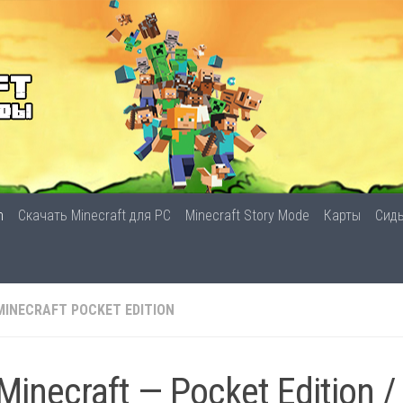
n
Скачать Minecraft для PC
Minecraft Story Mode
Карты
Сид
MINECRAFT POCKET EDITION
Minecraft — Pocket Edition / 