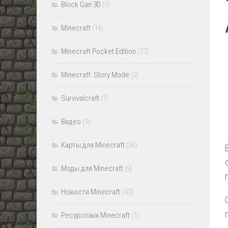
Block Gan 3D
(1)
Minecraft
(14)
Minecraft Pocket Edition
(77)
Minecraft: Story Mode
(2)
Survivalcraft
(1)
Видео
(1)
Карты для Minecraft
(34)
Моды для Minecraft
(9)
Новости Minecraft
(30)
Ресурспаки Minecraft
(1)