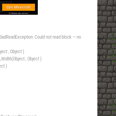
ip.BadReadException: Could not read block — no
t , Object )
sB6(Object , Object )
ct )