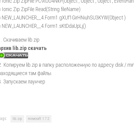
в Ionic.Zip.ZipFile.PC9tOO4NkP(Object , Object , Object , EventHa
в Ionic.Zip.ZipFile.Read(String fileName)
в NEW_LAUNCHER__4.Form1.gXUf1GirHNiuhSU3KYW(Object )
в NEW_LAUNCHER__4.Form1.sKtDdaUpLj()
1. Скачиваем lib.zip
архив lib.zip скачать
2. Копируем lib.zip в папку расположенную по адресу disk:/.min
находящиеся там файлы.
3. Запускаем лаунчер
ags:
lib.zip
minecraft 1.7.2