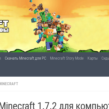
n
Скачать Minecraft для PC
Minecraft Story Mode
Карты
Сид
MINECRAFT
Minecraft 1.7.2 для компью