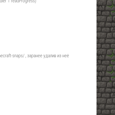
ndler`1 readProgress)
ecraft-snaps/ , заранее удалив из неё