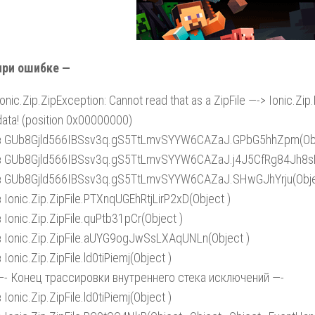
при ошибке —
Ionic.Zip.ZipException: Cannot read that as a ZipFile —-> Ionic.Z
data! (position 0x00000000)
в GUb8Gjld566IBSsv3q.gS5TtLmvSYYW6CAZaJ.GPbG5hhZpm(Objec
в GUb8Gjld566IBSsv3q.gS5TtLmvSYYW6CAZaJ.j4J5CfRg84Jh8sLW
в GUb8Gjld566IBSsv3q.gS5TtLmvSYYW6CAZaJ.SHwGJhYrju(Obje
в Ionic.Zip.ZipFile.PTXnqUGEhRtjLirP2xD(Object )
в Ionic.Zip.ZipFile.quPtb31pCr(Object )
в Ionic.Zip.ZipFile.aUYG9ogJwSsLXAqUNLn(Object )
в Ionic.Zip.ZipFile.ld0tiPiemj(Object )
—- Конец трассировки внутреннего стека исключений —-
в Ionic.Zip.ZipFile.ld0tiPiemj(Object )