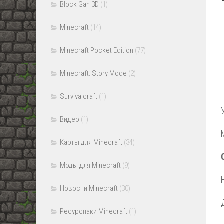
Block Gan 3D
(1)
Minecraft
(14)
Minecraft Pocket Edition
(77)
Minecraft: Story Mode
(2)
Survivalcraft
(1)
Видео
(1)
Карты для Minecraft
(34)
Моды для Minecraft
(9)
Новости Minecraft
(30)
Ресурспаки Minecraft
(1)