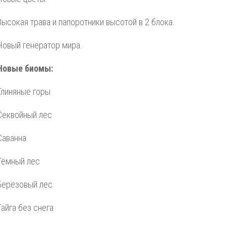
Высокая трава и папоротники высотой в 2 блока.
Новый генератор мира.
Новые биомы:
Глиняные горы
Секвойный лес
Саванна
Тёмный лес
Берёзовый лес
Тайга без снега