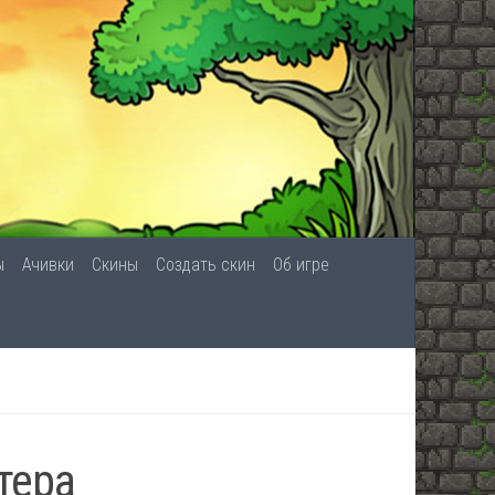
ы
Ачивки
Скины
Создать скин
Об игре
тера